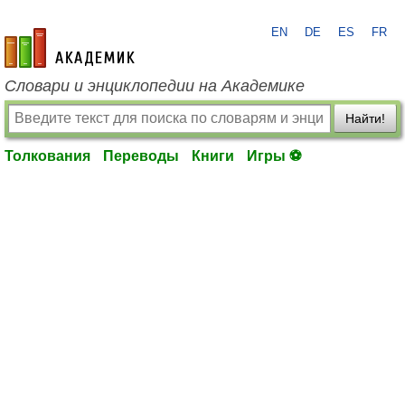
EN
DE
ES
FR
academic.ru
Словари и энциклопедии на Академике
Найти!
Толкования
Переводы
Книги
Игры ⚽