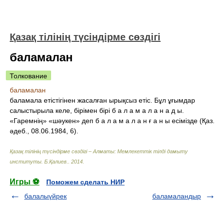
Қазақ тілінің түсіндірме сөздігі
баламалан
Толкование
баламалан
баламала етістігінен жасалған ырықсыз етіс. Бұл ұғымдар
салыстырыла келе, бірімен бірі б а л а м а л а н а д ы.
«Гаремнің» «шәукен» деп б а л а м а л а н ғ а н ы есімізде (Қаз.
әдеб., 08.06.1984, 6).
Қазақ тілінің түсіндірме сөздігі – Алматы: Мемлекеттік тілді дамыту
институты
.
Б.Қалиев.
.
2014
.
Игры ⚽
Поможем сделать НИР
балалыүйрек
баламаландыр