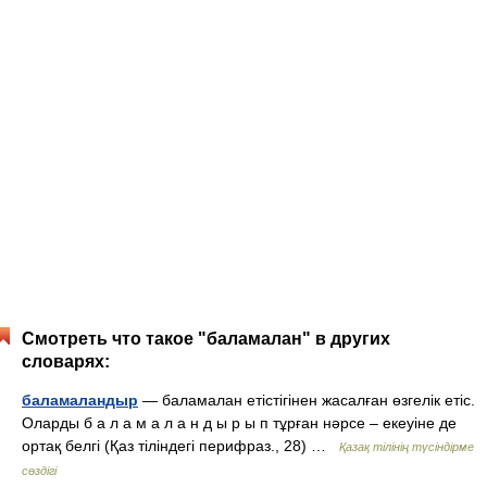
Смотреть что такое "баламалан" в других
словарях:
баламаландыр
— баламалан етістігінен жасалған өзгелік етіс.
Оларды б а л а м а л а н д ы р ы п тұрған нәрсе – екеуіне де
ортақ белгі (Қаз тіліндегі перифраз., 28) …
Қазақ тілінің түсіндірме
сөздігі