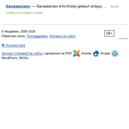
баламалану
— баламалан етістігінің қимыл атауы …
Қазақ
тілінің түсіндірме сөздігі
© Академик, 2000-2026
18+
Обратная связь:
Техподдержка
,
Реклама на сайте
👣 Путешествия
Экспорт словарей на сайты
, сделанные на PHP,
Joomla,
Drupal,
WordPress, MODx.